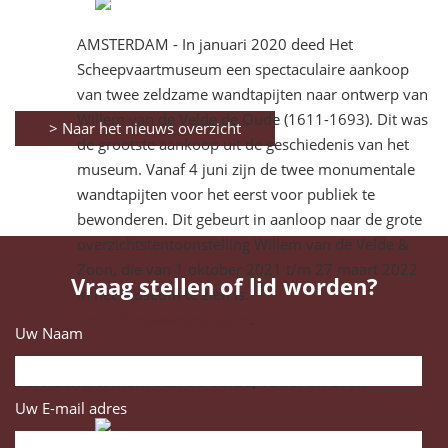
AMSTERDAM - In januari 2020 deed Het
Scheepvaartmuseum een spectaculaire aankoop
van twee zeldzame wandtapijten naar ontwerp van
Willem van de Velde de Oude (1611-1693). Dit was
> Naar het nieuws overzicht
de grootste aankoop uit de geschiedenis van het
museum. Vanaf 4 juni zijn de twee monumentale
wandtapijten voor het eerst voor publiek te
bewonderen. Dit gebeurt in aanloop naar de grote
overzichtstentoonstelling Willem van de Velde &
Zoon, die van 1 oktober 2021 t/m 27 maart 2022
Vraag stellen of lid worden?
in het museum te zien is.
Het Scheepvaartmuseum
.
Uw Naam
Verwacht: Willem van de Velde, vader en zoon
Uw E-mail adres