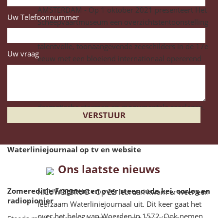
AMSTERDAM - Op 1 oktober 2021 presenteert Het
Uw Telefoonnummer
Scheepvaartmuseum een overzichtstentoonstelling
over vader en zoon Willem van de Velde, twee
talentvolle, toonaangevende zeeschilders in de 17e
Uw vraag
eeuw met een bloeiend internationaal opererend
familiebedrijf. De tentoonstelling neemt je mee in
de maritieme wereld van de Van de Veldes en
voert je langs ruwe schetsen, kalme zeegezichten,
dramatische stormen en monumentale zeeslagen.
Het Scheepvaartmuseum
.
Waterliniejournaal op tv en website
Ons laatste nieuws
Zomereditie Fragmenten over steenoude kei, oorlog en
NIEUWERBRUG - Op 22 februari kwam er weer een
radiopionier
leerzaam Waterliniejournaal uit. Dit keer gaat het
over het beleg van Woerden in 1572. Ook nemen