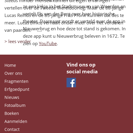
Steeds minder mensen kunnen uit eigen ervaringen
ze een kijkje in het Stadsmuseum van Woerden en
vertellen over de Tweede Wereldoorlog. Maar de 88-jarige
vertelt Els van der Burg over haar historische
Lucas Reinds en de 85-jarige Frits Pronk kunnen dat des te
theater. Daarnaast wordt er verteld over de app in
meer. Lucas (links) verhaalt onder meer over het vorderen
Nieuwerbrug en hoe deze tot stand is gekomen. In
van paarden. ....
deze app kunt u Nieuwerbrug beleven in 1672. Te
> lees verder
zien op
YouTube
.
Rampjaarmagazine geeft achtergrondinformatie
Vind ons op
Home
social media
Over ons
Fragmenten
WOERDEN - Op 15 februari verscheen het nieuwe
Erfgoedpunt
Rampjaarmagazine MAGAZIJN, vooralsnog in
Nieuws
digitale vorm. Dit magazine gaat elk kwartaal
Fotoalbum
uitkomen en geeft achtergrondinformatie over de
Boeken
plannen voor de Rampjaarherdenking, nieuwe
Aanmelden
publicaties die gaan verschijnen en interessante
Contact
artikelen.