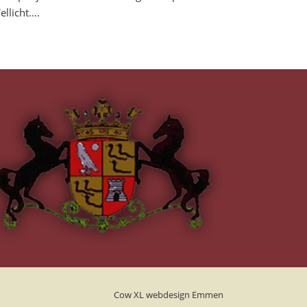
licht....
Cow XL webdesign Emmen