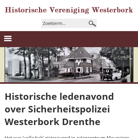
Historische ledenavond
over Sicherheitspolizei
Westerbork Drenthe
Het was ’volle bak’ gisteravond in zalencentrum Meursinge