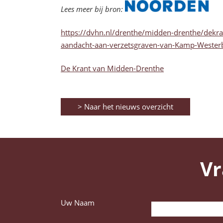
Lees meer bij bron:
https://dvhn.nl/drenthe/midden-drenthe/dekra
aandacht-aan-verzetsgraven-van-Kamp-Weste
De Krant van Midden-Drenthe
> Naar het nieuws overzicht
Vr
Uw Naam