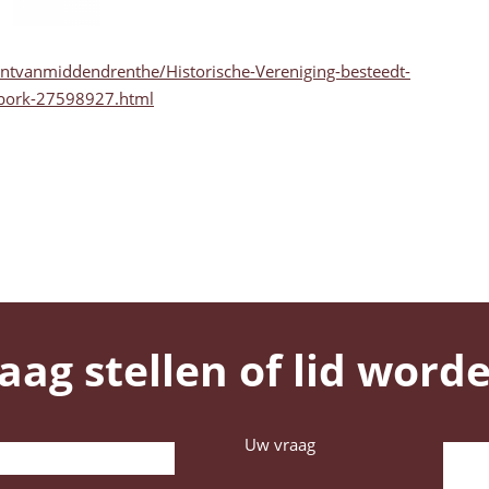
ntvanmiddendrenthe/Historische-Vereniging-besteedt-
rbork-27598927.html
aag stellen of lid word
Uw vraag