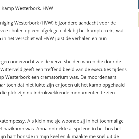
um Kamp Westerbork. HVW
eniging Westerbork (HVW) bijzondere aandacht voor de
verscholen op een afgelegen plek bij het kampterrein, wat
in het verschiet wil HVW juist de verhalen en hun
edegen onderzocht wie de verzetshelden waren die door de
 Witterveld geeft een treffend beeld van de executies tijdens
 Kamp Westerbork een crematorium was. De moordenaars
r toen dat niet lukte zijn er joden uit het kamp opgehaald
 die plek zijn nu indrukwekkende monumenten te zien.
katompessy. Als klein meisje woonde zij in het toenmalige
 nazikamp was. Anna ontdekte al spelend in het bos het
ijn hart bonsde in mijn keel en ik maakte me snel uit de