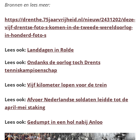
Bronnen en lees meer:
https://drenthe.75jaarvrijheid.nl/nieuw/2431202/deze-
vijf-drentse-foto-s-komen-in-de-tweede-wereldoorlog-
in-honderd-foto-s
Lees ook:
Landdagen in Rolde
Lees ook:
Ondanks de oorlog toch Drents
tenniskampioenschap
Lees ook:
Vijf kilometer lopen voor de trein
Lees ook:
Afvoer Nederlandse soldaten leidde tot de
april-mei staking
Lees ook:
Gedumpt in een hol nabij Anloo