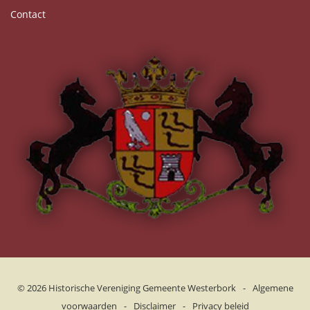
Contact
© 2026
Historische Vereniging Gemeente Westerbork
-
Algemene
voorwaarden
-
Disclaimer
-
Privacy beleid