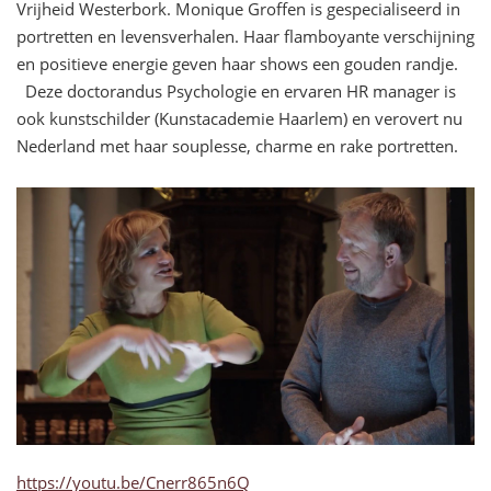
Vrijheid Westerbork. Monique Groffen is gespecialiseerd in
portretten en levensverhalen. Haar flamboyante verschijning
en positieve energie geven haar shows een gouden randje.
Deze doctorandus Psychologie en ervaren HR manager is
ook kunstschilder (Kunstacademie Haarlem) en verovert nu
Nederland met haar souplesse, charme en rake portretten.
https://youtu.be/Cnerr865n6Q